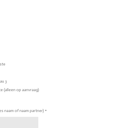
iste
au 3
e (alleen op aanvraag)
jes naam of naam partner) *