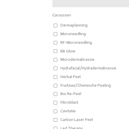
Cursussen
Dermaplanning
Microneedling
RF-Microneedling
BB Glow
Microdermabrassie
Hydrafacial/Hydradermabrassie
Herbal Peel
Fruitzuur/Chemische Peeling
Bio Re-Peel
Fibroblast
Cavitatie
Carbon Laser Peel
Led Therapy