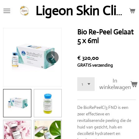
Ga
Ligeon Skin Clinic
direct
naar
de
Bio Re-Peel Gelaat
hoofdinhoud
5 x 6ml
€ 320,00
GRATIS verzending
In
winkelwagen
De BioRePeelCl3 FND is een
zeer effectieve en
revitaliserende peeling die de
huid van gezicht, hals en
decolleté hydrateert en