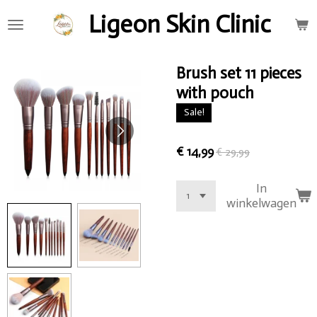
Ga
Ligeon Skin Clinic
direct
naar
de
Brush set 11 pieces
hoofdinhoud
with pouch
Sale!
€ 14,99
€ 29,99
In
winkelwagen