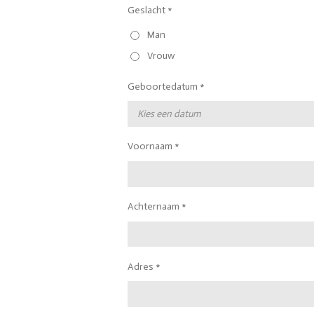
Geslacht *
Man
Vrouw
Geboortedatum *
Voornaam *
Achternaam *
Adres *