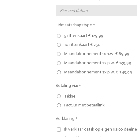
Lidmaatschapstype *
5 rittenkaart € 129,99
10 rittenkaart € 250,-
Maandabonnement 1x p.w. € 89,99
Maandabonnement 2x p.w. € 139,99
Maandabonnement 3x p.w. € 349,99
Betaling via: *
Tikkie
Factuur met betaallink
Verklaring *
Ik verklaar dat ik op eigen risico deel