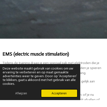
EMS (electric muscle stimulation)
Tijdens de training draag je een speciaal pak met elektroden die je
spieren activeren met zachte impulsen. Hierdoor worden je spieren
Deze website maakt gebruik van cookies om uw
ervaring te verbeteren en op maat gemaakte
dieper en intensiever geprikkeld dan bij gewone training.
advertenties weer te geven. Door op ‘Accepteren’
te klikken, gaat u akkoord met het gebruik van alle
Een sessie duurt gemiddeld maar 20 minuten en staat gelijk aan
cookies.
meerdere uren traditionele krachttraining.
Afwijzen
Accepteren
EMS is geschikt voor iedereen die effectief wil trainen: of je nu
spieren wilt opbouwen, je conditie wilt verbeteren, wilt afvallen of
juist klachtenvrij en sterker wilt bewegen.