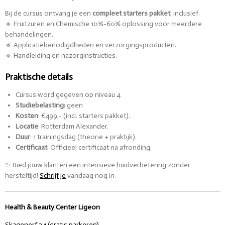
Bij de cursus ontvang je een
compleet starters pakket
, inclusief:
🔹 Fruitzuren en Chemische 10%-60% oplossing voor meerdere
behandelingen.
🔹 Applicatiebenodigdheden en verzorgingsproducten.
🔹 Handleiding en nazorginstructies.
Praktische details
Cursus word gegeven op niveau 4
Studiebelasting:
geen
Kosten
: €499,- (incl. starters pakket).
Locatie
: Rotterdam Alexander.
Duur
: 1 trainingsdag (theorie + praktijk).
Certificaat
: Officieel certificaat na afronding.
✨ Bied jouw klanten een intensieve huidverbetering zonder
hersteltijd!
Schrijf je
vandaag nog in.
Health & Beauty Center Ligeon
Skagenerf 24 (gratis parkeren)