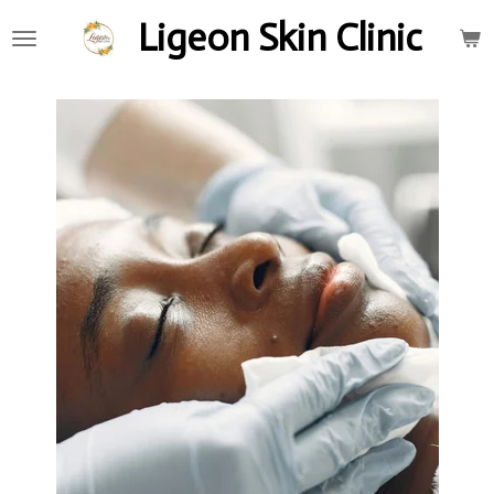
Ga
Ligeon Skin Clinic
direct
naar
de
hoofdinhoud