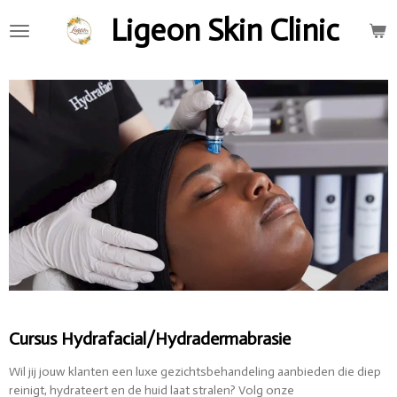
Ga
Ligeon Skin Clinic
direct
naar
de
hoofdinhoud
Cursus Hydrafacial/Hydradermabrasie
Wil jij jouw klanten een luxe gezichtsbehandeling aanbieden die diep
reinigt, hydrateert en de huid laat stralen? Volg onze