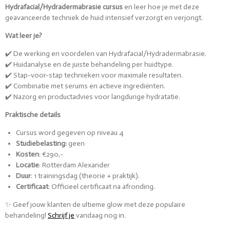
Hydrafacial/Hydradermabrasie cursus
en leer hoe je met deze
geavanceerde techniek de huid intensief verzorgt en verjongt.
Wat leer je?
✔️ De werking en voordelen van Hydrafacial/Hydradermabrasie.
✔️ Huidanalyse en de juiste behandeling per huidtype.
✔️ Stap-voor-stap technieken voor maximale resultaten.
✔️ Combinatie met serums en actieve ingrediënten.
✔️ Nazorg en productadvies voor langdurige hydratatie.
Praktische details
Cursus word gegeven op niveau 4
Studiebelasting:
geen
Kosten
: €290,-
Locatie
: Rotterdam Alexander
Duur
: 1 trainingsdag (theorie + praktijk).
Certificaat
: Officieel certificaat na afronding.
✨
Geef jouw klanten de ultieme glow met deze populaire
behandeling!
Schrijf je
vandaag nog in.