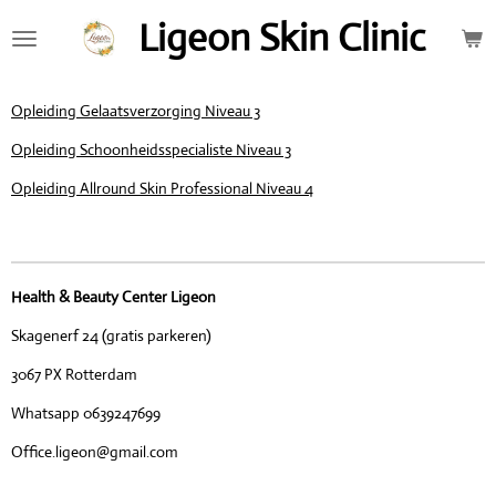
Ga
Ligeon Skin Clinic
direct
naar
de
Opleiding Gelaatsverzorging Niveau 3
hoofdinhoud
Opleiding Schoonheidsspecialiste Niveau 3
Opleiding Allround Skin Professional Niveau 4
Health & Beauty Center Ligeon
Skagenerf 24 (gratis parkeren)
3067 PX Rotterdam
Whatsapp 0639247699
Office.ligeon@gmail.com