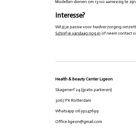
Modellen dienen om 13:00 aanwezig te zijn
Interesse?
Wil jij je passie voor huidverzorging omze
Schrijf je vandaag nog in
of neem contact op
Health & Beauty Center Ligeon
Skagenerf 24 (gratis parkeren)
3067 PX Rotterdam
Whatsapp 0639247699
Office.ligeon@gmail.com