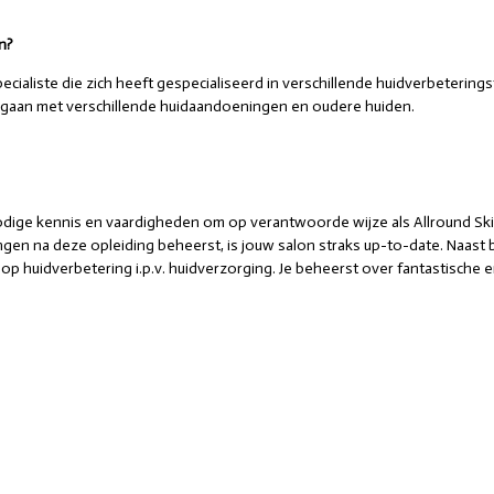
n?
cialiste die zich heeft gespecialiseerd in verschillende huidverbetering
e gaan met verschillende huidaandoeningen en oudere huiden.
nodige kennis en vaardigheden om op verantwoorde wijze als Allround Ski
en na deze opleiding beheerst, is jouw salon straks up-to-date. Naast 
jn op huidverbetering i.p.v. huidverzorging. Je beheerst over fantastisch