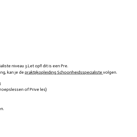
ste niveau 3.Let op!! dit is een Pre.
ing, kan je de
praktijkopleiding Schoonheidsspecialiste
volgen.
4
roepslessen of Prive les)
en.