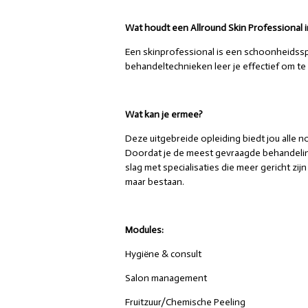
Wat houdt een Allround Skin Professional i
Een skinprofessional is een schoonheidsspe
behandeltechnieken leer je effectief om t
Wat kan je ermee?
Deze uitgebreide opleiding biedt jou alle 
Doordat je de meest gevraagde behandeling
slag met specialisaties die meer gericht zi
maar bestaan.
Modules:
Hygiëne & consult
Salon management
Fruitzuur/Chemische Peeling