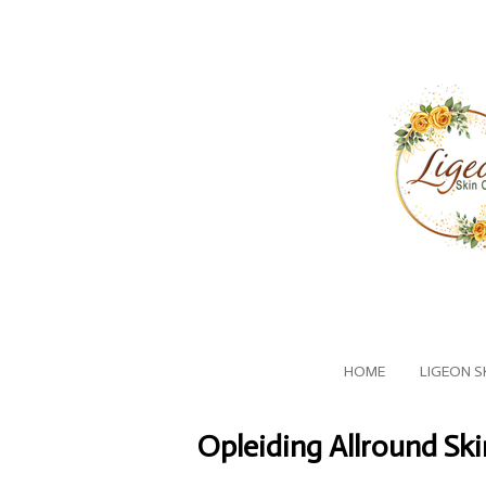
Ga
direct
naar
de
hoofdinhoud
HOME
LIGEON S
Opleiding Allround Ski