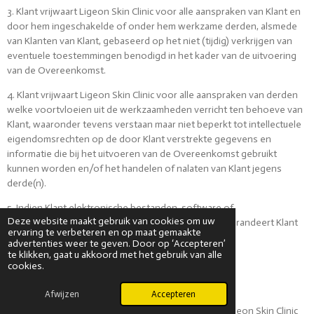
3. Klant vrijwaart Ligeon Skin Clinic voor alle aanspraken van Klant en
door hem ingeschakelde of onder hem werkzame derden, alsmede
van Klanten van Klant, gebaseerd op het niet (tijdig) verkrijgen van
eventuele toestemmingen benodigd in het kader van de uitvoering
van de Overeenkomst.
4. Klant vrijwaart Ligeon Skin Clinic voor alle aanspraken van derden
welke voortvloeien uit de werkzaamheden verricht ten behoeve van
Klant, waaronder tevens verstaan maar niet beperkt tot intellectuele
eigendomsrechten op de door Klant verstrekte gegevens en
informatie die bij het uitvoeren van de Overeenkomst gebruikt
kunnen worden en/of het handelen of nalaten van Klant jegens
derde(n).
5. Indien Klant elektronische bestanden, software of
Deze website maakt gebruik van cookies om uw
informatiedragers aan Ligeon Skin Clinic verstrekt, garandeert Klant
ervaring te verbeteren en op maat gemaakte
dat deze vrij zijn van virussen en defecten.
advertenties weer te geven. Door op ‘Accepteren’
te klikken, gaat u akkoord met het gebruik van alle
cookies.
Artikel 20 - Klachten
Afwijzen
Accepteren
1. Indien Klant niet tevreden is over de service van Ligeon Skin Clinic