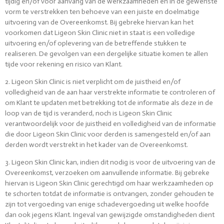
tijdig en/of voor aanvang van de werkzaamheden en in de gewenste
vorm te verstrekken ten behoeve van een juiste en doelmatige
uitvoering van de Overeenkomst. Bij gebreke hiervan kan het
voorkomen dat Ligeon Skin Clinic niet in staat is een volledige
uitvoering en/of oplevering van de betreffende stukken te
realiseren. De gevolgen van een dergelijke situatie komen te allen
tijde voor rekening en risico van Klant.
2. Ligeon Skin Clinic is niet verplicht om de juistheid en/of
volledigheid van de aan haar verstrekte informatie te controleren of
om Klant te updaten met betrekking tot de informatie als deze in de
loop van de tijd is veranderd, noch is Ligeon Skin Clinic
verantwoordelijk voor de juistheid en volledigheid van de informatie
die door Ligeon Skin Clinic voor derden is samengesteld en/of aan
derden wordt verstrekt in het kader van de Overeenkomst.
3. Ligeon Skin Clinic kan, indien dit nodig is voor de uitvoering van de
Overeenkomst, verzoeken om aanvullende informatie. Bij gebreke
hiervan is Ligeon Skin Clinic gerechtigd om haar werkzaamheden op
te schorten totdat de informatie is ontvangen, zonder gehouden te
zijn tot vergoeding van enige schadevergoeding uit welke hoofde
dan ook jegens Klant. Ingeval van gewijzigde omstandigheden dient