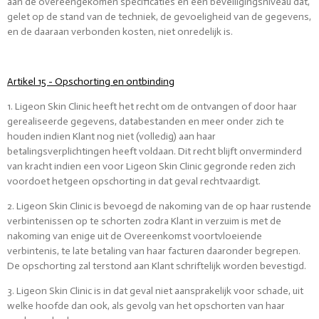
aan de overeengekomen specificaties en een beveiligingsniveau dat,
gelet op de stand van de techniek, de gevoeligheid van de gegevens,
en de daaraan verbonden kosten, niet onredelijk is.
Artikel 15 - Opschorting en ontbinding
1. Ligeon Skin Clinic heeft het recht om de ontvangen of door haar
gerealiseerde gegevens, databestanden en meer onder zich te
houden indien Klant nog niet (volledig) aan haar
betalingsverplichtingen heeft voldaan. Dit recht blijft onverminderd
van kracht indien een voor Ligeon Skin Clinic gegronde reden zich
voordoet hetgeen opschorting in dat geval rechtvaardigt.
2. Ligeon Skin Clinic is bevoegd de nakoming van de op haar rustende
verbintenissen op te schorten zodra Klant in verzuim is met de
nakoming van enige uit de Overeenkomst voortvloeiende
verbintenis, te late betaling van haar facturen daaronder begrepen.
De opschorting zal terstond aan Klant schriftelijk worden bevestigd.
3. Ligeon Skin Clinic is in dat geval niet aansprakelijk voor schade, uit
welke hoofde dan ook, als gevolg van het opschorten van haar