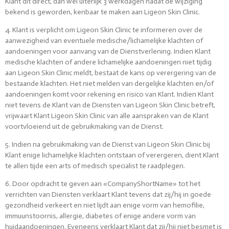
Klant dit direct, dan wel uiterlijk 3 werkdagen nadat de wijziging
bekend is geworden, kenbaar te maken aan Ligeon Skin Clinic.
4. Klant is verplicht om Ligeon Skin Clinic te informeren over de
aanwezigheid van eventuele medische/lichamelijke klachten of
aandoeningen voor aanvang van de Dienstverlening. Indien Klant
medische klachten of andere lichamelijke aandoeningen niet tijdig
aan Ligeon Skin Clinic meldt, bestaat de kans op verergering van de
bestaande klachten. Het niet melden van dergelijke klachten en/of
aandoeningen komt voor rekening en risico van Klant. Indien Klant
niet tevens de Klant van de Diensten van Ligeon Skin Clinic betreft,
vrijwaart Klant Ligeon Skin Clinic van alle aanspraken van de Klant
voortvloeiend uit de gebruikmaking van de Dienst.
5. Indien na gebruikmaking van de Dienst van Ligeon Skin Clinic bij
Klant enige lichamelijke klachten ontstaan of verergeren, dient Klant
te allen tijde een arts of medisch specialist te raadplegen.
6. Door opdracht te geven aan «CompanyShortName» tot het
verrichten van Diensten verklaart Klant tevens dat zij/hij in goede
gezondheid verkeert en niet lijdt aan enige vorm van hemofilie,
immuunstoornis, allergie, diabetes of enige andere vorm van
huidaandoeningen. Eveneens verklaart Klant dat zij/hij niet besmet is