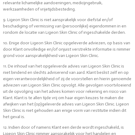
relevante lichamelijke aandoeningen, medicijngebruik,
werkzaamheden of vrijetijdsbesteding.
9. Ligeon Skin Clinic is niet aansprakelijk voor diefstal en/of
beschadiging of vermissing van (persoonlijke) eigendommen in en
rondom de locatie van Ligeon Skin Clinic of ingeschakelde derden.
10. Enige door Ligeon Skin Clinic opgeleverde adviezen, op basis van
door Klant onvolledige en/of onjuist verstrekte informatie is nimmer
grond voor aansprakelijkheid van Ligeon Skin Clinic.
11. De inhoud van het opgeleverde advies van Ligeon Skin Clinic is
niet bindend en slechts adviserend van aard. Klant beslist zelf en op
eigen verantwoordelijkheid of zij de voorstellen en hierin genoemde
adviezen van Ligeon Skin Clinic opvolgt. Alle gevolgen voortvloeiend
uit de opvolging van het advies komen voor rekening en risico van
Klant. Klant is te allen tijde vrij om haar eigen keuzes te maken die
afwijken van het (op)geleverde advies van Ligeon Skin Clinic. Ligeon
Skin Clinic is niet gehouden aan enige vorm van restitutie indien dit
het geval is.
12. Indien door of namens Klant een derde wordt ingeschakeld, is
Ligeon Skin Clinic nimmer aansprakelijk voor het handelen en