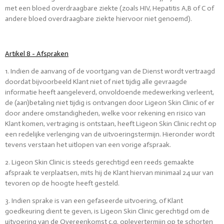
met een bloed overdraagbare ziekte (zoals HIV, Hepatitis A,B of C of
andere bloed overdraagbare ziekte hiervoor niet genoemd).
Artikel 8 - Afspraken
1. Indien de aanvang of de voortgang van de Dienst wordt vertraagd
doordat bijvoorbeeld Klant niet of niet tijdig alle gevraagde
informatie heeft aangeleverd, onvoldoende medewerking verleent,
de (aan)betaling niet tijdig is ontvangen door Ligeon Skin Clinic of er
door andere omstandigheden, welke voor rekening en risico van
Klant komen, vertraging is ontstaan, heeft Ligeon Skin Clinic recht op
een redelijke verlenging van de uitvoeringstermijn. Hieronder wordt
tevens verstaan het uitlopen van een vorige afspraak.
2. Ligeon Skin Clinic is steeds gerechtigd een reeds gemaakte
afspraak te verplaatsen, mits hij de Klant hiervan minimaal 24 uur van
tevoren op de hoogte heeft gesteld.
3. Indien sprake is van een gefaseerde uitvoering, of Klant
goedkeuring dient te geven, is Ligeon Skin Clinic gerechtigd om de
uitvoering van de Overeenkomst c.q. oplevertermijn op te schorten