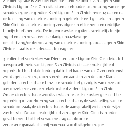
2. Indien sprake is van toerekenbare tekortkoming van Ligeon Skin
Clinic, is Ligeon Skin Clinic uitsluitend gehouden tot betaling van enige
schadevergoeding indien Klant Ligeon Skin Clinic binnen 14 dagen na
ontdekking van de tekortkoming in gebreke heeft gesteld en Ligeon
Skin Clinic deze tekortkoming vervolgens niet binnen een redelijke
termijn heeft hersteld. De ingebrekestelling dient schriftelijk te zijn
ingediend en bevat een dusdanige nauwkeurige
omschrijving/onderbouwing van de tekortkoming, zodat Ligeon Skin
Clinic in staat is om adequaat te reageren.
3. Indien het verrichten van Diensten door Ligeon Skin Clinic leidt tot
aansprakelijkheid van Ligeon Skin Clinic, is die aansprakelijkheid
beperkt tot het totale bedrag dat in het kader van de Overeenkomst
wordt gefactureerd, doch slechts ten aanzien van de door Klant
geleden directe schade tenzij de schade het gevolg is van opzet of
aan opzet grenzende roekeloosheid zijdens Ligeon Skin Clinic.
Onder directe schade wordt verstaan: redelijke kosten gemaakt ter
beperking of voorkoming van directe schade, de vaststelling van de
schadeoorzaak, de directe schade, de aansprakelijkheid en de wijze
van herstel. De aansprakelijkheid van Ligeon Skin Clinic is in ieder
geval beperkt tot het schadebedrag dat door de
verzekeringsmaatschappij maximaal wordt uitgekeerd per