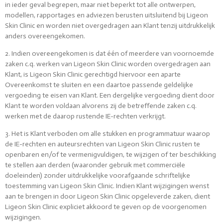
in ieder geval begrepen, maar niet beperkt tot alle ontwerpen,
modellen, rapportages en adviezen berusten uitsluitend bij Ligeon
Skin Clinic en worden niet overgedragen aan Klant tenzij uitdrukkelijk
anders overeengekomen.
2. Indien overeengekomen is dat één of meerdere van voornoemde
zaken c.q. werken van Ligeon Skin Clinic worden overgedragen aan
Klant, is Ligeon Skin Clinic gerechtigd hiervoor een aparte
Overeenkomst te sluiten en een daartoe passende geldelijke
vergoeding te eisen van Klant. Een dergelijke vergoeding dient door
Klant te worden voldaan alvorens zij de betreffende zaken c.q.
werken met de daarop rustende IE-rechten verkrijgt.
3. Het is Klant verboden om alle stukken en programmatuur waarop
de IE-rechten en auteursrechten van Ligeon Skin Clinic rusten te
openbaren en/of te vermenigvuldigen, te wijzigen of ter beschikking
te stellen aan derden (waaronder gebruik met commerciële
doeleinden) zonder uitdrukkelijke voorafgaande schriftelijke
toestemming van Ligeon Skin Clinic. Indien Klant wijzigingen wenst
aan te brengen in door Ligeon Skin Clinic opgeleverde zaken, dient
Ligeon Skin Clinic expliciet akkoord te geven op de voorgenomen
wijzigingen.